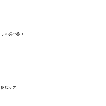
ーラル調の香り。
を徹底ケア。