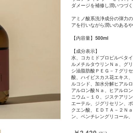
ダメージを補修し潤いつづく
アミノ酸系洗浄成分の弾力の
アを行いながら潤いのあるや
【内容量】500ml
【成分表示】
水、コカミドプロピルベタイ
ルメチルタウリンＮａ、グリ
シ油脂肪酸ＰＥＧ－７グリセ
酸、ハイビスカス花エキス、
ルコシド、加水分解ヒアルロ
アルロン酸Ｎａ、ヒアルロン
ニウム－１０、ジステアリン
エーテル、ジグリセリン、ポ
クエン酸、ＥＤＴＡ－２Ｎａ
ン、ペンチレングリコール、