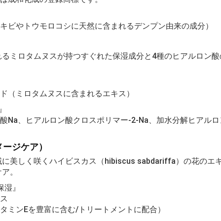
ウキビやトウモロコシに天然に含まれるデンプン由来の成分）
れるミロタムヌスが持つすぐれた保湿成分と4種のヒアルロン酸
シド（ミロタムヌスに含まれるエキス）
』
酸Na、ヒアルロン酸クロスポリマー-2-Na、加水分解ヒアルロ
メージケア）
美しく咲くハイビスカス（hibiscus sabdariffa）の花
ケア。
保湿』
キス
タミンEを豊富に含む/トリートメントに配合）