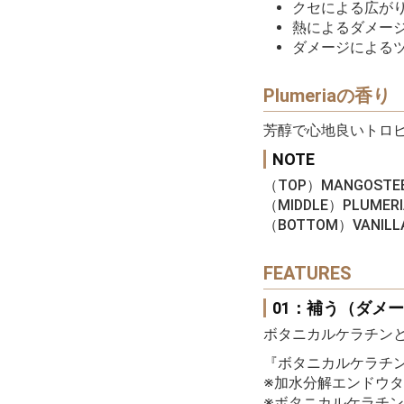
クセによる広が
熱によるダメー
ダメージによる
Plumeriaの香り
芳醇で心地良いトロ
NOTE
（TOP）MANGOSTEEN
（MIDDLE）PLUMERIA
（BOTTOM）VANILLA,
FEATURES
01：補う（ダメ
ボタニカルケラチン
『ボタニカルケラチ
※加水分解エンドウ
※ボタニカルケラチ