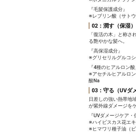
『毛髪保護成分』
※レブリン酸（サト
02：潤す（保湿）
「復活の木」と称さ
る艶やかな髪へ。
『高保湿成分』
※グリセリルグルコ
『4種のヒアルロン酸
※アセチルヒアルロン
酸Na
03：守る（UVダ
日差しの強い熱帯地域に
が紫外線ダメージを
『UVダメージケア・
※ハイビスカス花エ
※ヒマワリ種子油（ビ